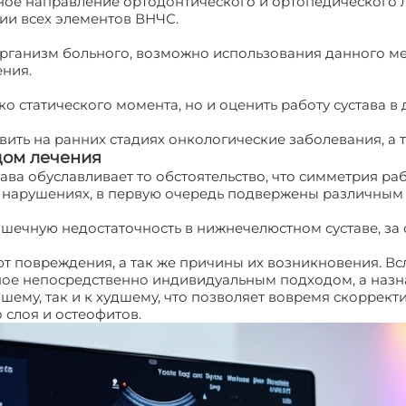
ное направление ортодонтического и ортопедического л
ии всех элементов ВНЧС.
 организм больного, возможно использования данного ме
ения.
ко статического момента, но и оценить работу сустава в
вить на ранних стадиях онкологические заболевания, а 
одом лечения
ва обуславливает то обстоятельство, что симметрия ра
ри нарушениях, в первую очередь подвержены различн
ечную недостаточность в нижнечелюстном суставе, за 
т повреждения, а так же причины их возникновения. Вс
ое непосредственно индивидуальным подходом, а назна
шему, так и к худшему, что позволяет вовремя скоррект
 слоя и остеофитов.
УЗИ нижнечелюстного сустава