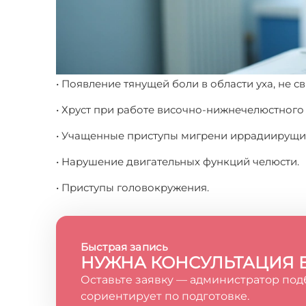
• Появление тянущей боли в области уха, не с
• Хруст при работе височно-нижнечелюстного 
• Учащенные приступы мигрени иррадиирущие
• Нарушение двигательных функций челюсти.
• Приступы головокружения.
Быстрая запись
НУЖНА КОНСУЛЬТАЦИЯ 
Оставьте заявку — администратор под
сориентирует по подготовке.