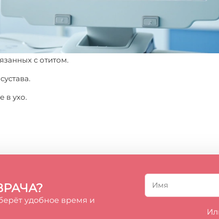
вязанных с отитом.
сустава.
 в ухо.
ВРАЧА?
берёт удобное время и
Ил