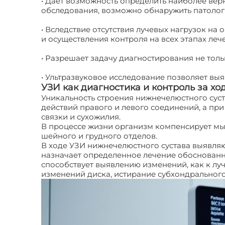
• Дает возможность определить наиболее вер
обследования, возможно обнаружить патолог
• Вследствие отсутствия лучевых нагрузок на
и осуществления контроля на всех этапах леч
• Разрешает задачу диагностирования не толь
• Ультразвуковое исследование позволяет выя
УЗИ как диагностика и контроль за х
Уникальность строения нижнечелюстного суста
действий правого и левого соединений, а п
связки и сухожилия.
В процессе жизни организм компенсирует мыш
шейного и грудного отделов.
В ходе УЗИ нижнечелюстного сустава выявляю
назначает определенное лечение обоснованн
способствует выявлению изменений, как к луч
изменений диска, истирание субхондрального