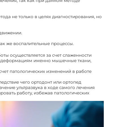
ечения, так как при данном методе
тода не только в целях диагностирования, но
 движении.
так же воспалительные процессы.
боты осуществляется за счет слаженности
ым деформациям именно мышечные ткани,
счет патологических изменений в работе
ледствие чего ортодонт или ортопед
чение ультразвука в ходе самого лечения
ировать работу, избежав патологических