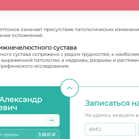
птомов означает присутствие патологических изменений
ание осложнений.
ижнечелюстного сустава
го сустава сопряжено с рядом трудностей, к наиболее 
 выраженной патологии, а надрывы, разрывы и растяже
графического исследования.
 Александр
Записаться н
евич
Не удалось загрузить 
+4
й приём
3 800 ₽