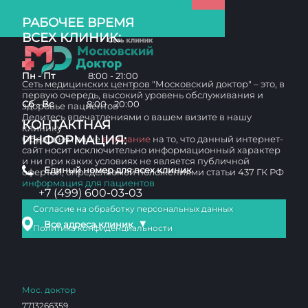
РАБОЧЕЕ ВРЕМЯ
ВСЕХ КЛИНИК:
Пн - Пт
8:00 - 21:00
Сеть медицинских центров "Московский доктор" – это, в
первую очередь, высокий уровень обслуживания и
Сб - Вс
8:00 - 20:00
здоровье пациентов
Делитесь впечатлениями о вашем визите в нашу
КОНТАКТНАЯ
клинику
ИНФОРМАЦИЯ:
Обращаем ваше
внимание
на то, что данный интернет-
сайт носит исключительно информационный характер
и ни при каких условиях не является публичной
Единый номер для всех клиник
офертой, определяемой положениями статьи 437 ГК РФ
информация для пациентов
+7 (499) 600-03-03
Согласие на обработку персональных данных
▼
Все адреса клиник
Политика конфиденциальности
Мос. доктор
7713266359