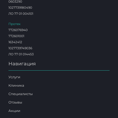
0603290
1027739180490
ЛО 77 01 004101
Протек
7726076940
772601001
16342412
1027739749036
ЛО 77 01 014453
Навигация
Услуги
Клиника
Специалисты
Отзывы
Акции