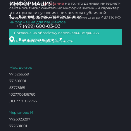
ИНФОРМАЦИЯ:
Обращаем ваше
внимание
на то, что данный интернет-
сайт носит исключительно информационный характер
и ни при каких условиях не является публичной
Единый номер для всех клиник
офертой, определяемой положениями статьи 437 ГК РФ
информация для пациентов
+7 (499) 600-03-03
Согласие на обработку персональных данных
▼
Все адреса клиник
Политика конфиденциальности
Мос. доктор
7713266359
771301001
53778165
1027700136760
ЛО 77 01 012765
Чертаново И
7726023297
772601001