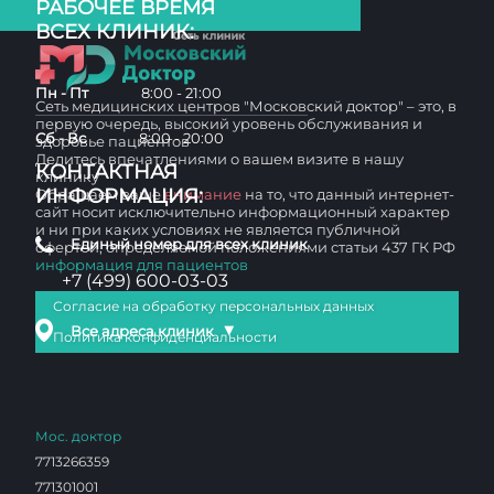
РАБОЧЕЕ ВРЕМЯ
ВСЕХ КЛИНИК:
Пн - Пт
8:00 - 21:00
Сеть медицинских центров "Московский доктор" – это, в
первую очередь, высокий уровень обслуживания и
Сб - Вс
8:00 - 20:00
здоровье пациентов
Делитесь впечатлениями о вашем визите в нашу
КОНТАКТНАЯ
клинику
ИНФОРМАЦИЯ:
Обращаем ваше
внимание
на то, что данный интернет-
сайт носит исключительно информационный характер
и ни при каких условиях не является публичной
Единый номер для всех клиник
офертой, определяемой положениями статьи 437 ГК РФ
информация для пациентов
+7 (499) 600-03-03
Согласие на обработку персональных данных
▼
Все адреса клиник
Политика конфиденциальности
Мос. доктор
7713266359
771301001