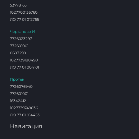
53778165
1027700136760
ЛО 77 01 012765
Чертаново И
7726023297
772601001
0603290
1027739180490
ЛО 77 01 004101
Протек
7726076940
772601001
16342412
1027739749036
ЛО 77 01 014453
Навигация