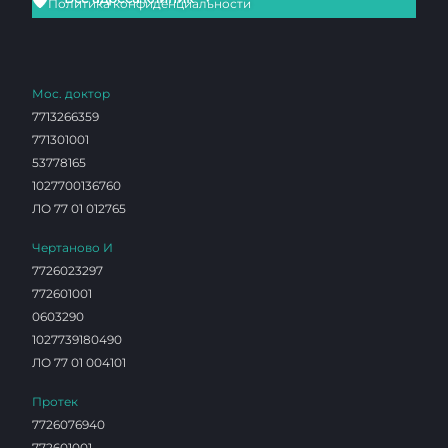
Политика конфиденциальности
Мос. доктор
7713266359
771301001
53778165
1027700136760
ЛО 77 01 012765
Чертаново И
7726023297
772601001
0603290
1027739180490
ЛО 77 01 004101
Протек
7726076940
772601001