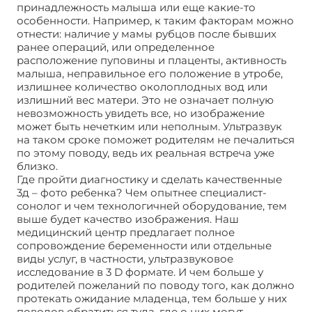
принадлежность малыша или еще какие-то
особенности. Например, к таким факторам можно
отнести: наличие у мамы рубцов после бывших
ранее операций, или определенное
расположение пуповины и плаценты, активность
малыша, неправильное его положение в утробе,
излишнее количество околоплодных вод или
излишний вес матери. Это не означает полную
невозможность увидеть все, но изображение
может быть нечетким или неполным. Ультразвук
на таком сроке поможет родителям не печалиться
по этому поводу, ведь их реальная встреча уже
близко.
Где пройти диагностику и сделать качественные
3д – фото ребенка? Чем опытнее специалист-
сонолог и чем технологичней оборудование, тем
выше будет качество изображения. Наш
медицинский центр предлагает полное
сопровождение беременности или отдельные
виды услуг, в частности, ультразвуковое
исследование в 3 D формате. И чем больше у
родителей пожеланий по поводу того, как должно
протекать ожидание младенца, тем больше у них
поводов обратиться туда, где о них могут