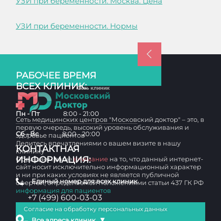
УЗИ при беременности. Москва. Цена
УЗИ при беременности. Нормы
РАБОЧЕЕ ВРЕМЯ
ВСЕХ КЛИНИК:
Пн - Пт
8:00 - 21:00
Сеть медицинских центров "Московский доктор" – это, в
первую очередь, высокий уровень обслуживания и
Сб - Вс
8:00 - 20:00
здоровье пациентов
Делитесь впечатлениями о вашем визите в нашу
КОНТАКТНАЯ
клинику
ИНФОРМАЦИЯ:
Обращаем ваше
внимание
на то, что данный интернет-
сайт носит исключительно информационный характер
и ни при каких условиях не является публичной
Единый номер для всех клиник
офертой, определяемой положениями статьи 437 ГК РФ
информация для пациентов
+7 (499) 600-03-03
Согласие на обработку персональных данных
▼
Все адреса клиник