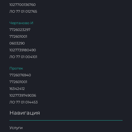
1027700136760
ЛО 77 01 012765
Чертаново И
7726023297
772601001
0603290
1027739180490
ЛО 77 01 004101
Протек
7726076940
772601001
16342412
1027739749036
ЛО 77 01 014453
Навигация
Услуги