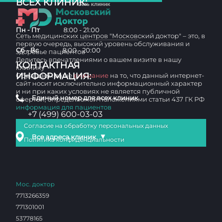
ВСЕХ КЛИНИК:
Пн - Пт
8:00 - 21:00
Сеть медицинских центров "Московский доктор" – это, в
первую очередь, высокий уровень обслуживания и
Сб - Вс
8:00 - 20:00
здоровье пациентов
Делитесь впечатлениями о вашем визите в нашу
КОНТАКТНАЯ
клинику
ИНФОРМАЦИЯ:
Обращаем ваше
внимание
на то, что данный интернет-
сайт носит исключительно информационный характер
и ни при каких условиях не является публичной
Единый номер для всех клиник
офертой, определяемой положениями статьи 437 ГК РФ
информация для пациентов
+7 (499) 600-03-03
Согласие на обработку персональных данных
▼
Все адреса клиник
Политика конфиденциальности
Мос. доктор
7713266359
771301001
53778165