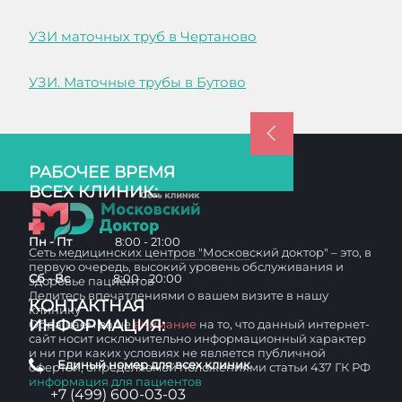
УЗИ маточных труб в Чертаново
УЗИ. Маточные трубы в Бутово
РАБОЧЕЕ ВРЕМЯ
ВСЕХ КЛИНИК:
Пн - Пт
8:00 - 21:00
Сеть медицинских центров "Московский доктор" – это, в
первую очередь, высокий уровень обслуживания и
Сб - Вс
8:00 - 20:00
здоровье пациентов
Делитесь впечатлениями о вашем визите в нашу
КОНТАКТНАЯ
клинику
ИНФОРМАЦИЯ:
Обращаем ваше
внимание
на то, что данный интернет-
сайт носит исключительно информационный характер
и ни при каких условиях не является публичной
Единый номер для всех клиник
офертой, определяемой положениями статьи 437 ГК РФ
информация для пациентов
+7 (499) 600-03-03