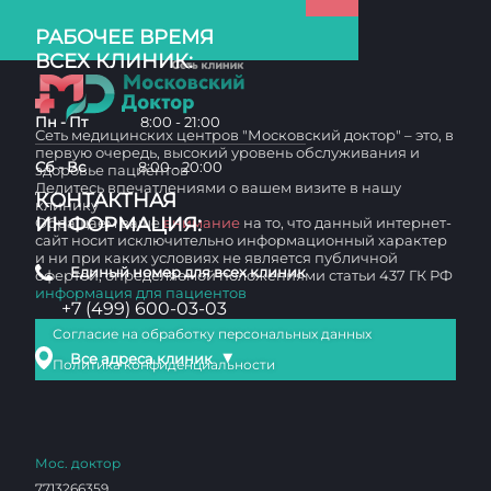
РАБОЧЕЕ ВРЕМЯ
ВСЕХ КЛИНИК:
Пн - Пт
8:00 - 21:00
Сеть медицинских центров "Московский доктор" – это, в
первую очередь, высокий уровень обслуживания и
Сб - Вс
8:00 - 20:00
здоровье пациентов
Делитесь впечатлениями о вашем визите в нашу
КОНТАКТНАЯ
клинику
ИНФОРМАЦИЯ:
Обращаем ваше
внимание
на то, что данный интернет-
сайт носит исключительно информационный характер
и ни при каких условиях не является публичной
Единый номер для всех клиник
офертой, определяемой положениями статьи 437 ГК РФ
информация для пациентов
+7 (499) 600-03-03
Согласие на обработку персональных данных
▼
Все адреса клиник
Политика конфиденциальности
Мос. доктор
7713266359