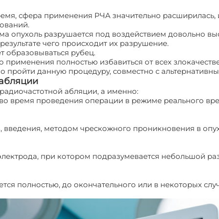
 время, сфера применения РЧА значительно расширилась,
ований.
ма опухоль разрушается под воздействием довольно вы
результате чего происходит их разрушение.
т образовываться рубец.
 применения полностью избавиться от всех злокачествен
но пройти данную процедуру, совместно с альтернативн
 абляции
радиочастотной абляции, а именно:
 во время проведения операции в режиме реального вр
, введения, методом чрескожного проникновения в опух
лектрода, при котором подразумевается небольшой раз
тся полностью, до окончательного или в некоторых случ