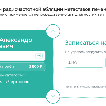
и радиочастотной абляции метастазов пече
нию применяется непосредственно для диагностики и п
 Александр
Записаться н
евич
Не удалось загрузить 
+4
й приём
3 800 ₽
й категории
м: в
Чертаново
Нажимая кнопку, вы соглашает