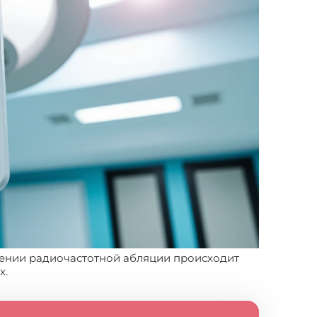
нении радиочастотной абляции происходит
х.