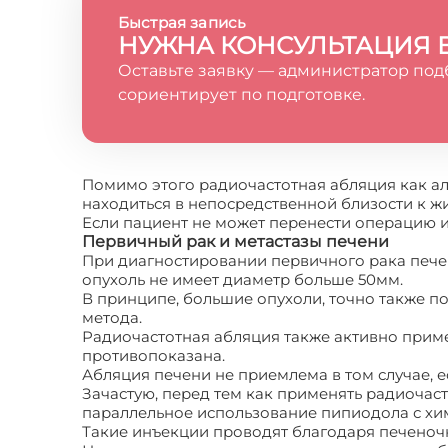
Быстрая запись
НУЖНА КОНСУЛЬТАЦИЯ 
Оставьте заявку — администратор под
сориентирует по подготовке.
Помимо этого радиочастотная абляция как ал
находиться в непосредственной близости к 
Если пациент не может перенести операцию из
Первичный рак и метастазы печени
При диагностировании первичного рака пече
опухоль не имеет диаметр больше 50мм.
В принципе, большие опухоли, точно также 
метода.
Радиочастотная абляция также активно приме
противопоказана.
Абляция печени не приемлема в том случае,
Зачастую, перед тем как применять радиочас
параллельное использование пипиодола с хи
Такие инъекции проводят благодаря печеноч