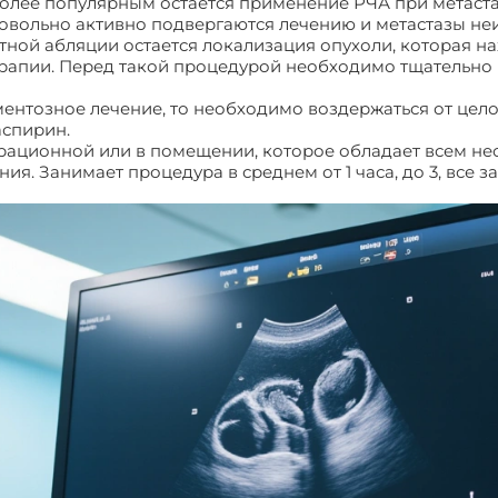
олее популярным остается применение РЧА при метастаз
овольно активно подвергаются лечению и метастазы н
ой абляции остается локализация опухоли, которая нахо
рапии. Перед такой процедурой необходимо тщательно 
ентозное лечение, то необходимо воздержаться от цело
аспирин.
ерационной или в помещении, которое обладает всем 
я. Занимает процедура в среднем от 1 часа, до 3, все 
ультразвуковая диагностика