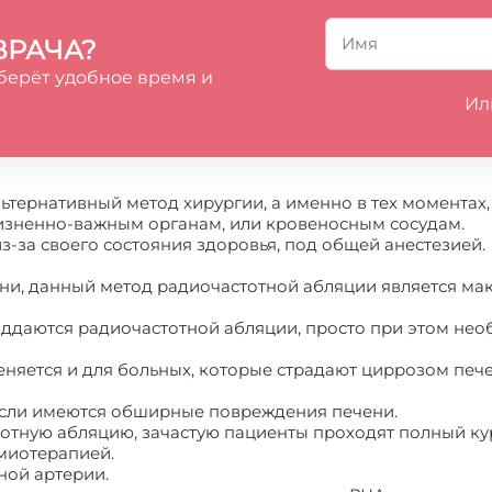
ВРАЧА?
берёт удобное время и
Ил
ьтернативный метод хирургии, а именно в тех моментах
жизненно-важным органам, или кровеносным сосудам.
-за своего состояния здоровья, под общей анестезией.
ни, данный метод радиочастотной абляции является мак
поддаются радиочастотной абляции, просто при этом н
няется и для больных, которые страдают циррозом пече
 если имеются обширные повреждения печени.
тотную абляцию, зачастую пациенты проходят полный к
миотерапией.
ной артерии.