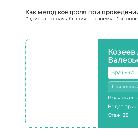
Как метод контроля при проведени
Радиочастотная аблация по своему обыкнове
Козеев
Валерь
Врач УЗИ
Первичны
Врач высше
Ведет прие
Стаж:
28