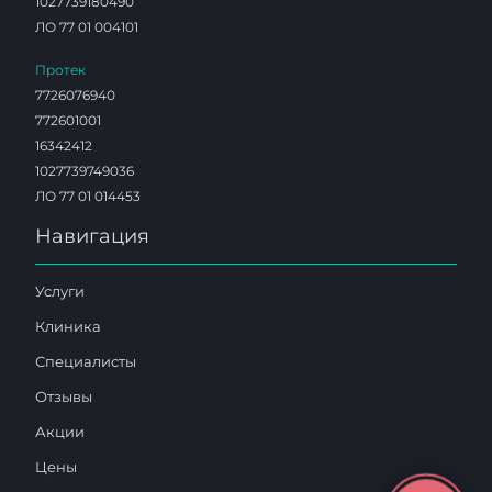
1027739180490
ЛО 77 01 004101
Протек
7726076940
772601001
16342412
1027739749036
ЛО 77 01 014453
Навигация
Услуги
Клиника
Специалисты
Отзывы
Акции
Цены