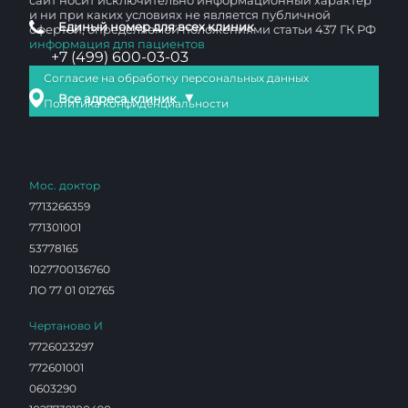
сайт носит исключительно информационный характер
и ни при каких условиях не является публичной
Единый номер для всех клиник
офертой, определяемой положениями статьи 437 ГК РФ
информация для пациентов
+7 (499) 600-03-03
Согласие на обработку персональных данных
▼
Все адреса клиник
Политика конфиденциальности
Мос. доктор
7713266359
771301001
53778165
1027700136760
ЛО 77 01 012765
Чертаново И
7726023297
772601001
0603290