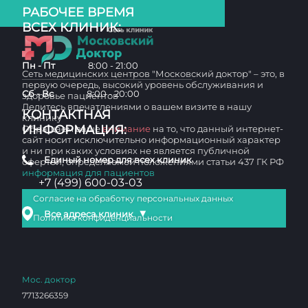
РАБОЧЕЕ ВРЕМЯ
ВСЕХ КЛИНИК:
Пн - Пт
8:00 - 21:00
Сеть медицинских центров "Московский доктор" – это, в
первую очередь, высокий уровень обслуживания и
Сб - Вс
8:00 - 20:00
здоровье пациентов
Делитесь впечатлениями о вашем визите в нашу
КОНТАКТНАЯ
клинику
ИНФОРМАЦИЯ:
Обращаем ваше
внимание
на то, что данный интернет-
сайт носит исключительно информационный характер
и ни при каких условиях не является публичной
Единый номер для всех клиник
офертой, определяемой положениями статьи 437 ГК РФ
информация для пациентов
+7 (499) 600-03-03
Согласие на обработку персональных данных
▼
Все адреса клиник
Политика конфиденциальности
Мос. доктор
7713266359