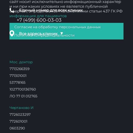
сайт носит исключительно информационный характер
и ни при каких условиях не является публичной
Единый номер для всех клиник
офертой, определяемой положениями статьи 437 ГК РФ
информация для пациентов
+7 (499) 600-03-03
Согласие на обработку персональных данных
▼
Все адреса клиник
Политика конфиденциальности
Мос. доктор
7713266359
771301001
53778165
1027700136760
ЛО 77 01 012765
Чертаново И
7726023297
772601001
0603290