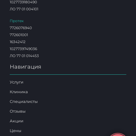
1027739180490
ЛО 77 01 004101
Протек
7726076940
772601001
16342412
1027739749036
ЛО 77 01 014453
Навигация
Услуги
Клиника
Специалисты
Отзывы
Акции
Цены